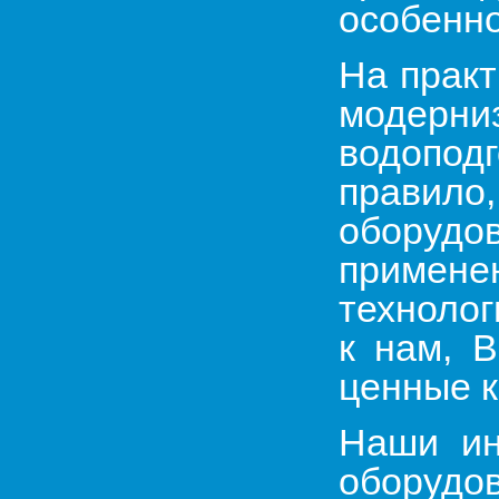
особенно
На практ
модерн
водопод
правил
оборудов
примене
технолог
к нам, В
ценные к
Наши ин
оборудо