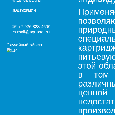
НАШИ ОБЪЕКТЫ
Применя
ПОДРОБНО
ИНСТРУКЦИИ
позволя
☏ +7 926 828-4609
природ
✉ mail@aquasol.ru
специал
картридж
Случайный объект
питьеву
этой обл
в том 
различн
ценно
недостат
произв