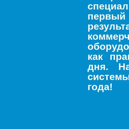
специал
первый 
результ
комме
оборудо
как пра
дня. Н
систем
года!