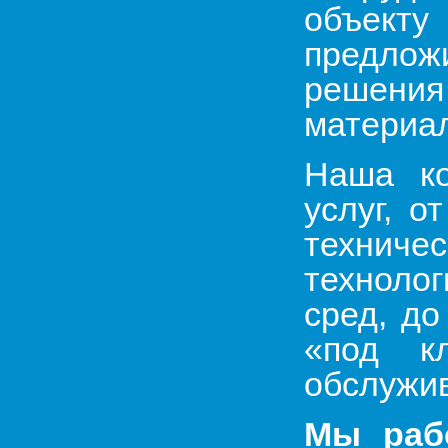
объекту
предлож
решения
материал
Наша ко
услуг, о
техниче
техноло
сред, до
«под к
обслужи
Мы раб